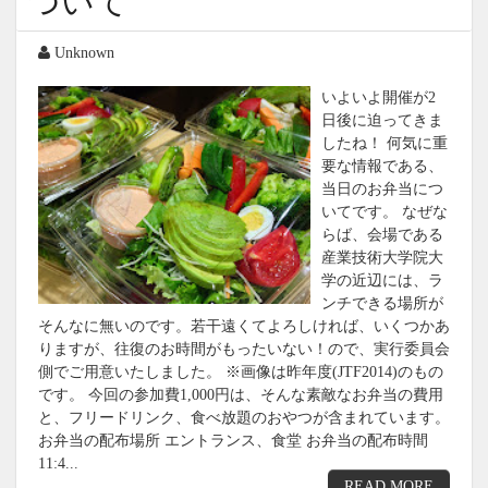
ついて
Unknown
いよいよ開催が2
日後に迫ってきま
したね！ 何気に重
要な情報である、
当日のお弁当につ
いてです。 なぜな
らば、会場である
産業技術大学院大
学の近辺には、ラ
ンチできる場所が
そんなに無いのです。若干遠くてよろしければ、いくつかあ
りますが、往復のお時間がもったいない！ので、実行委員会
側でご用意いたしました。 ※画像は昨年度(JTF2014)のもの
です。 今回の参加費1,000円は、そんな素敵なお弁当の費用
と、フリードリンク、食べ放題のおやつが含まれています。
お弁当の配布場所 エントランス、食堂 お弁当の配布時間
11:4...
READ MORE