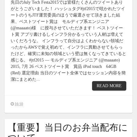
先日のJuly Tech Festa2015では皆様たくさんのツイートあり
がとうございました！ ハッシュタグ#jtf2015で呟かれたツイ
ートのうちJTF運営委員のほうで厳選させて頂きました結
果、ベストツイート賞は モルディブ系エンジニア
(@maaaato)様 に授与させていただきます！ ベストツイー
ト賞 アプリ書けるしインフラ分かるっていう人材は増えて
いくだろうな。 インフラって自分はよくわからない領域だ
ったからAWSで覚え初めて、インフラに異動させてもらっ
たけど、確実に未知の領域という壁は無くなってきていると
感じる。 #jtf2015 — モルディブ系エンジニア (@maaaato)
2015, 7月 26 ベストツイート賞 賞品 iPod touch 64GB
(Red) 選定理由 当日のツイート全体ではセッション内容を簡
潔にまとめた...
READ MORE
16:10
【重要】当日のお弁当配布に