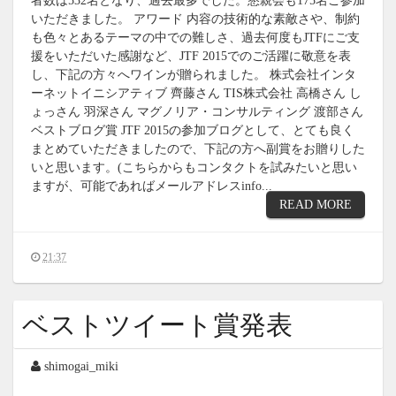
者数は532名となり、過去最多でした。懇親会も175名ご参加
いただきました。 アワード 内容の技術的な素敵さや、制約
も色々とあるテーマの中での難しさ、過去何度もJTFにご支
援をいただいた感謝など、JTF 2015でのご活躍に敬意を表
し、下記の方々へワインが贈られました。 株式会社インタ
ーネットイニシアティブ 齊藤さん TIS株式会社 高橋さん し
ょっさん 羽深さん マグノリア・コンサルティング 渡部さん
ベストブログ賞 JTF 2015の参加ブログとして、とても良く
まとめていただきましたので、下記の方へ副賞をお贈りした
いと思います。(こちらからもコンタクトを試みたいと思い
ますが、可能であればメールアドレスinfo...
READ MORE
21:37
ベストツイート賞発表
shimogai_miki