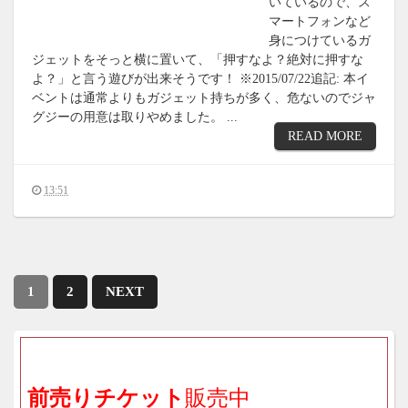
いているので、ス
マートフォンなど
身につけているガ
ジェットをそっと横に置いて、「押すなよ？絶対に押すな
よ？」と言う遊びが出来そうです！ ※2015/07/22追記: 本イ
ベントは通常よりもガジェット持ちが多く、危ないのでジャ
グジーの用意は取りやめました。 ...
READ MORE
13:51
1
2
NEXT
前売りチケット
販売中